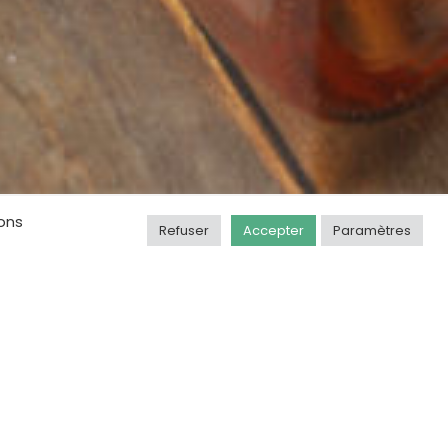
rons
Refuser
Accepter
Paramètres
ion
 programme d’emailing